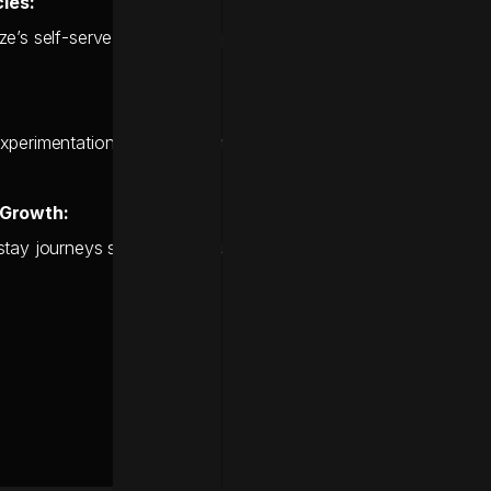
les:
’s self-serve drag-and-drop builder, drastically cutting operati
xperimentation immediately maximized performance across clos
 Growth:
tay journeys successfully turned single-stay hotel guests into 