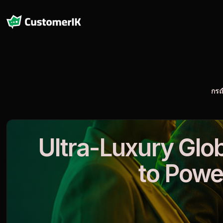
กรณ
Ultra-Luxury Glob
to Powe