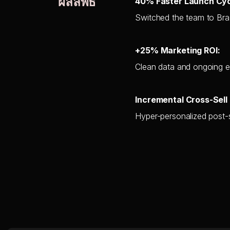
ผลลัพธ์
40% Faster Launch Cyc
Switched the team to Braze
+25% Marketing ROI:
Clean data and ongoing e
Incremental Cross-Sell
Hyper-personalized post-s