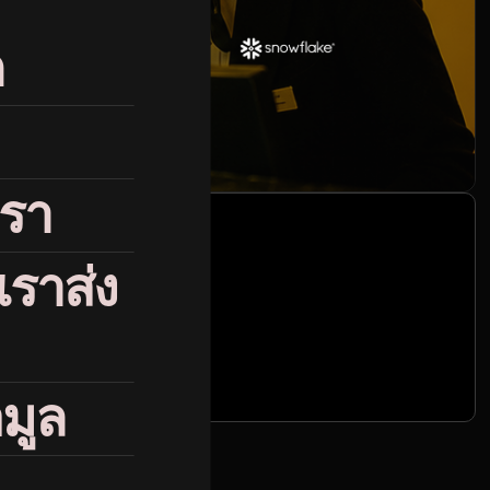
ก
เรา
5
่เราส่ง
%
Marketing ROI
Improvement
มูล