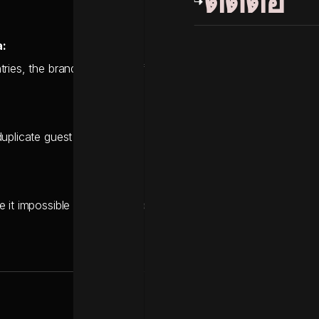
ติดต่อ
a:
ries, the brand lacked a unified view of its high-net-worth gue
uplicate guest profiles across multiple properties and software
it impossible to cross-sell between hotels, spas, dining, and r