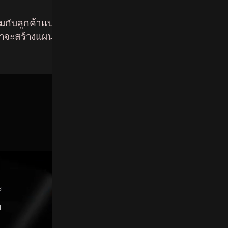
วมกับลูกค้าแบบเรียลไทม์ที่ทำงานได้
ราจะสร้างแผนงานทางวิศวกรรมที่
หน้าต่างๆ
สินค้า
บริ
หน้าหลัก
Abridge
B
พาร์ทเนอร์ Braze
Marly
กา
ร่วมงานกับเรา
ก
ะ
วิธีการให้บริการของเรา
ชื
ติดต่อ
ว
I
ก