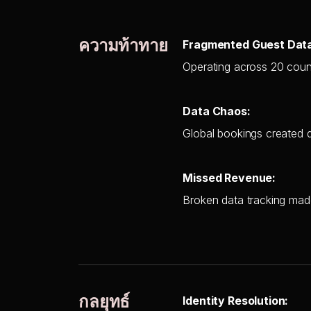
ความท้าทาย
Fragmented Guest Dat
Operating across 20 count
Data Chaos:
Global bookings created d
Missed Revenue:
Broken data tracking made 
กลยุทธ์
Identity Resolution: