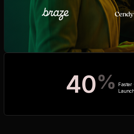
40
%
Faster
Launch