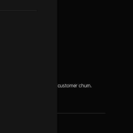
sts.
 siloed systems.
etail products, accelerating customer churn.