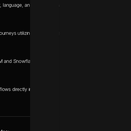
, language, and consent data into a centralized, unified profile.
ourneys utilizing an automated fallback sequence: WhatsApp
 and Snowflake to act as a centralized real-time data hub.
s directly into the Braze UI to mitigate regulatory risks and r